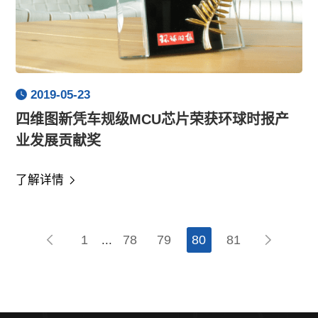
2019-05-23
四维图新凭车规级MCU芯片荣获环球时报产
业发展贡献奖
了解详情
1
78
79
80
81
...