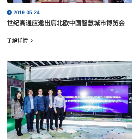
2019-05-24
世纪高通应邀出席北欧中国智慧城市博览会
了解详情