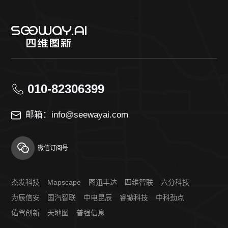
010-82306399
邮箱：info@seewayai.com
微信订阅号
杰发科技
Mapscape
图迅丰达
四维智联
六分科技
为辰信安
国汽智联
中电昆辰
睿镞科技
中科劲点
佑驾创新
天地图
普强信息