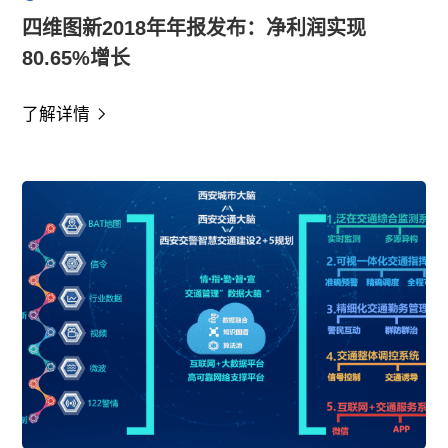
四维图新2018年年报发布：净利润实现
80.65%增长
了解详情