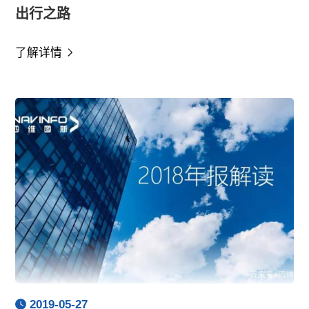
出行之路
了解详情
2019-05-27