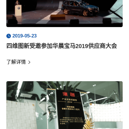
2019-05-23
四维图新受邀参加华晨宝马2019供应商大会
了解详情