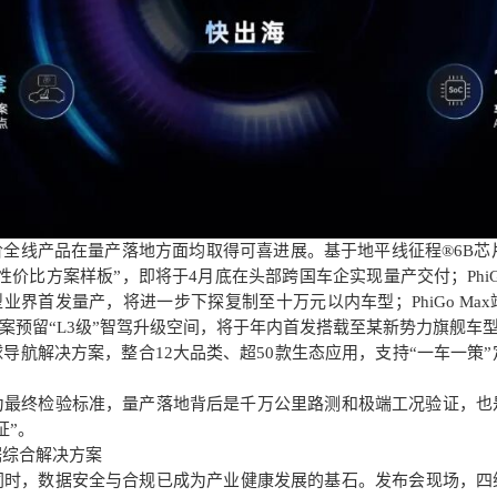
全线产品在量产落地方面均取得可喜进展。基于地平线征程®6B芯片打造的
价比方案样板”，即将于4月底在头部跨国车企实现量产交付；PhiGo
型业界首发量产，将进一步下探复制至十万元以内车型；PhiGo Ma
方案预留“L3级”智驾升级空间，将于年内首发搭载至某新势力旗舰车
球导航解决方案，整合
12大品类、超50款生态应用，支持“一车一策
为最终检验标准，量产落地背后是千万公里路测和极端工况验证，也
证”。
据综合解决方案
同时，数据安全与合规已成为产业健康发展的基石。发布会现场，四维