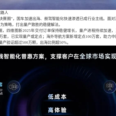
同路人
“决赛圈”，国车加速出海、舱驾智能化快速渗透已成行业主线。面
”为策略，打出量产致胜的稳健解法。
据，四维图新
2025年交付订单保持稳健增长，量产进程持续加速，
5万套，已实现量产或定点；海外导航方案新增定点100万套，助力
量产验证超过500万颗，出海比例超50%。