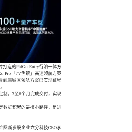
PhiGo Entry行泊一体方
 Pro「7V鱼眼」高速领航方案
x端到端城区领航方案已实现征程
型。
”定制，3至6个月完成交付，实现
是数据积累的最核心路径，是进
图新参股企业六分科技CEO
李