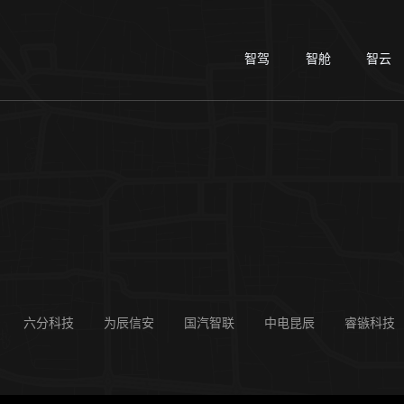
智驾
智舱
智云
六分科技
为辰信安
国汽智联
中电昆辰
睿镞科技